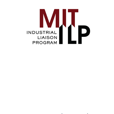
Image