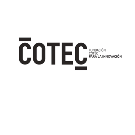
Image