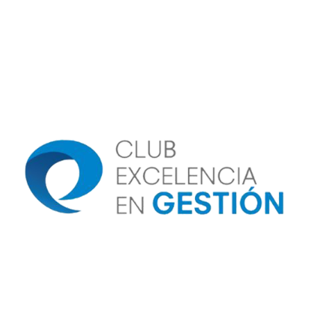
Image
Image