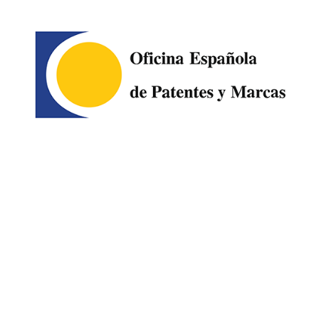
Image