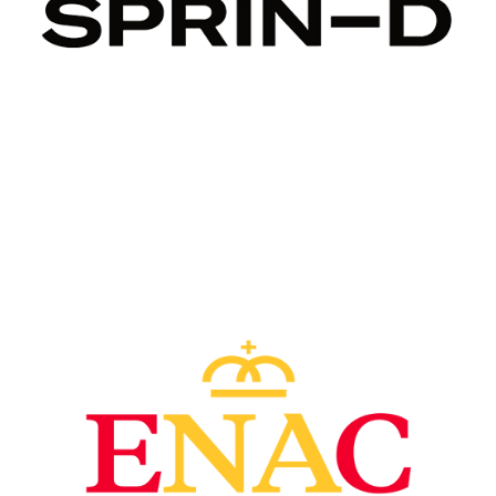
Image