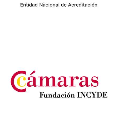
Image