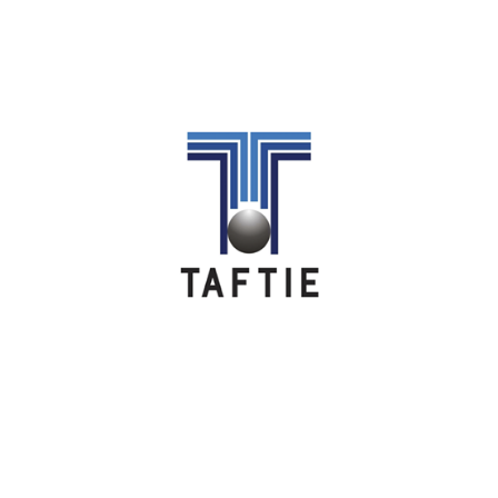
Image
Image