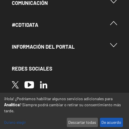
Menu Footer Comunicación
COMUNICACIÓN
Menú Footer #Cdtidata
#CDTIDATA
Menu Footer Información del Portal
INFORMACIÓN DEL PORTAL
REDES SOCIALES
Image
Image
Image
¡Hola! ¿Podríamos habilitar algunos servicios adicionales para
* Las traducciones de este sitio web desde el
Analítica
? Siempre podrá cambiar o retirar su consentimiento más
español a otras lenguas se realizan de forma
tarde.
automática y pueden contener errores o
imprecisiones
Quiero elegir
Descartar todas
De acuerdo