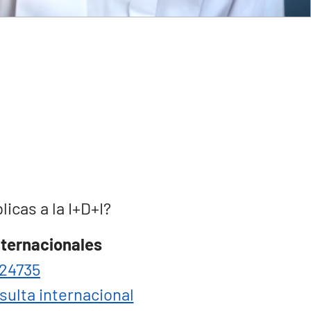
cas a la I+D+I?
nternacionales
24735
sulta internacional