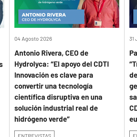
04 Agosto 2026
31 
Antonio Rivera, CEO de
Pa
Hydrolyca: “El apoyo del CDTI
“T
s
Innovación es clave para
de
convertir una tecnología
ge
científica disruptiva en una
sa
solución industrial real de
CD
hidrógeno verde”
e
ENTREVISTAS
E