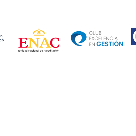
Ima
Image
Image