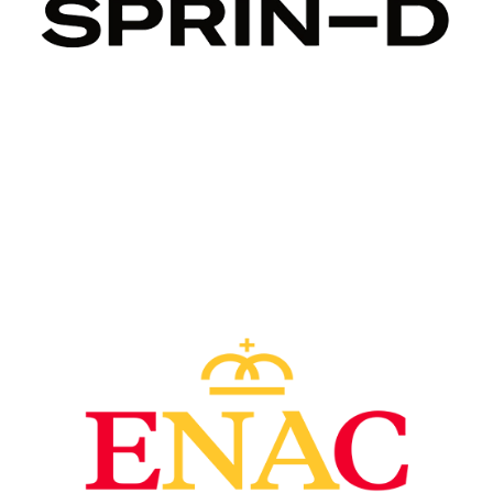
Image