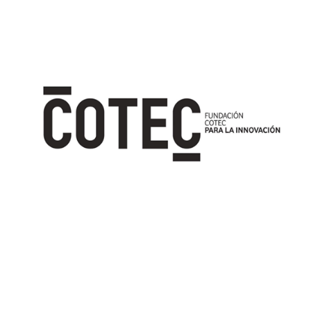
Image