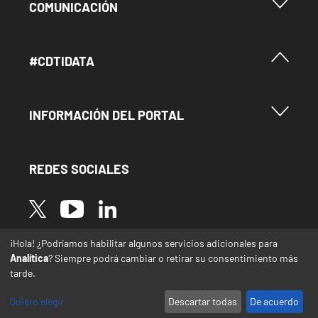
Menu Footer Comunicación
COMUNICACIÓN
Menú Footer #Cdtidata
#CDTIDATA
Menu Footer Información del Portal
INFORMACIÓN DEL PORTAL
REDES SOCIALES
Image
Image
Image
¡Hola! ¿Podríamos habilitar algunos servicios adicionales para
* Las traducciones de este sitio web desde el
Analítica
? Siempre podrá cambiar o retirar su consentimiento más
español a otras lenguas se realizan de forma
tarde.
automática y pueden contener errores o
imprecisiones
Quiero elegir
Descartar todas
De acuerdo