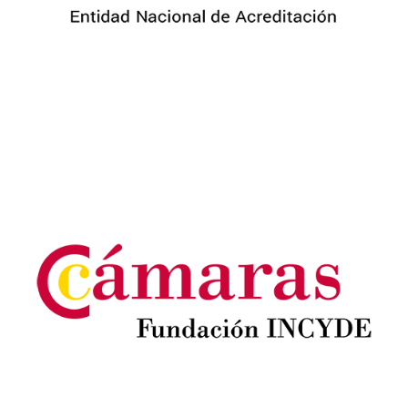
Image