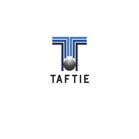
Image
Image