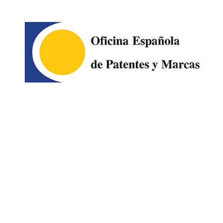
Image