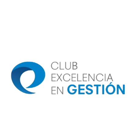
Image
Image