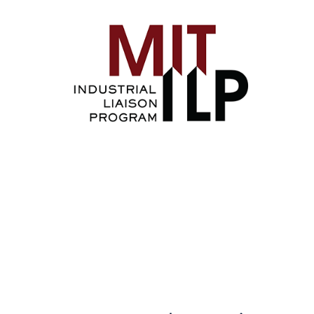
Image